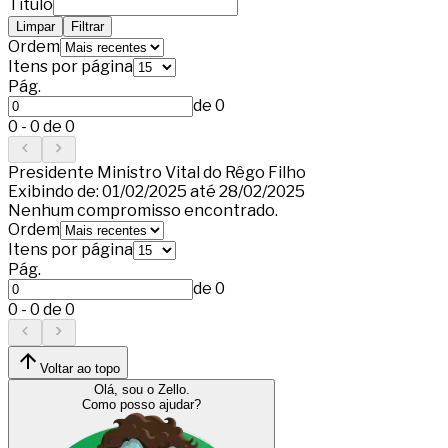
Título
Limpar
Filtrar
Ordem
Itens por página
Pág.
de
0
0
-
0
de
0
Presidente Ministro Vital do Rêgo Filho
Exibindo de:
01/02/2025
até
28/02/2025
Nenhum compromisso encontrado.
Ordem
Itens por página
Pág.
de
0
0
-
0
de
0
Voltar ao topo
Olá, sou o Zello.
Como posso ajudar?