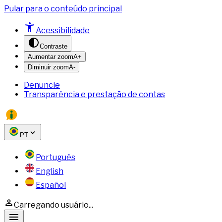
Pular para o conteúdo principal
Acessibilidade
Contraste
Aumentar zoom
A+
Diminuir zoom
A-
Denuncie
Transparência e prestação de contas
PT
Português
English
Español
Carregando usuário...