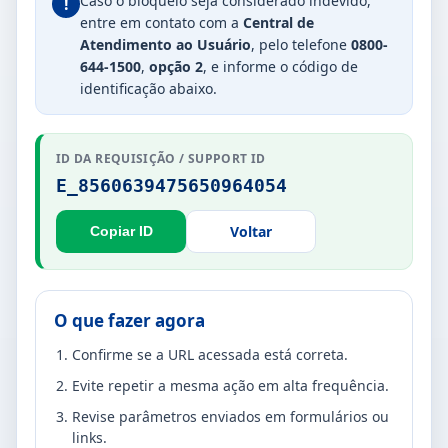
Caso o bloqueio seja considerado indevido,
!
entre em contato com a
Central de
Atendimento ao Usuário
, pelo telefone
0800-
644-1500
,
opção 2
, e informe o código de
identificação abaixo.
ID DA REQUISIÇÃO / SUPPORT ID
E_8560639475650964054
Voltar
Copiar ID
O que fazer agora
Confirme se a URL acessada está correta.
Evite repetir a mesma ação em alta frequência.
Revise parâmetros enviados em formulários ou
links.