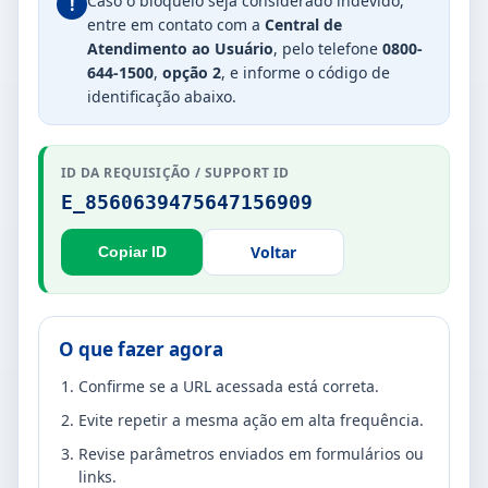
Caso o bloqueio seja considerado indevido,
!
entre em contato com a
Central de
Atendimento ao Usuário
, pelo telefone
0800-
644-1500
,
opção 2
, e informe o código de
identificação abaixo.
ID DA REQUISIÇÃO / SUPPORT ID
E_8560639475647156909
Voltar
Copiar ID
O que fazer agora
Confirme se a URL acessada está correta.
Evite repetir a mesma ação em alta frequência.
Revise parâmetros enviados em formulários ou
links.