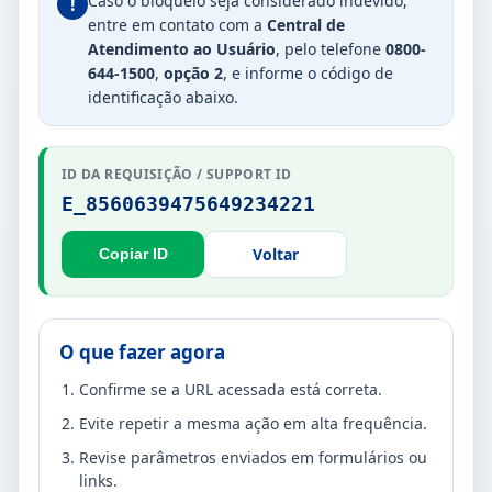
Caso o bloqueio seja considerado indevido,
!
entre em contato com a
Central de
Atendimento ao Usuário
, pelo telefone
0800-
644-1500
,
opção 2
, e informe o código de
identificação abaixo.
ID DA REQUISIÇÃO / SUPPORT ID
E_8560639475649234221
Voltar
Copiar ID
O que fazer agora
Confirme se a URL acessada está correta.
Evite repetir a mesma ação em alta frequência.
Revise parâmetros enviados em formulários ou
links.