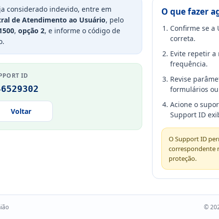
ja considerado indevido, entre em
O que fazer a
ral de Atendimento ao Usuário
, pelo
Confirme se a 
1500
,
opção 2
, e informe o código de
correta.
o.
Evite repetir 
frequência.
PPORT ID
Revise parâme
46529302
formulários ou 
Acione o supo
Voltar
Support ID exi
O Support ID perm
correspondente 
proteção.
nião
© 202