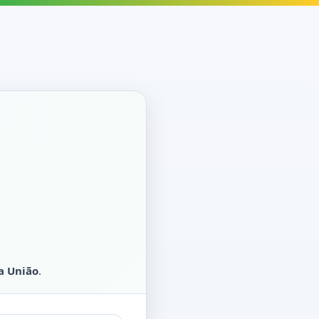
a União
.