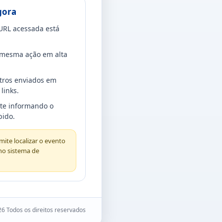
gora
URL acessada está
a mesma ação em alta
tros enviados em
links.
rte informando o
bido.
ite localizar o evento
no sistema de
6 Todos os direitos reservados