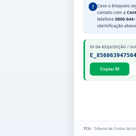
Caso o bloqueio se
!
contato com a
Cent
telefone
0800-644-
identificação abaix
ID DA REQUISIÇÃO / SU
E_85606394756
Copiar ID
TCU
- Tribunal de Contas da U