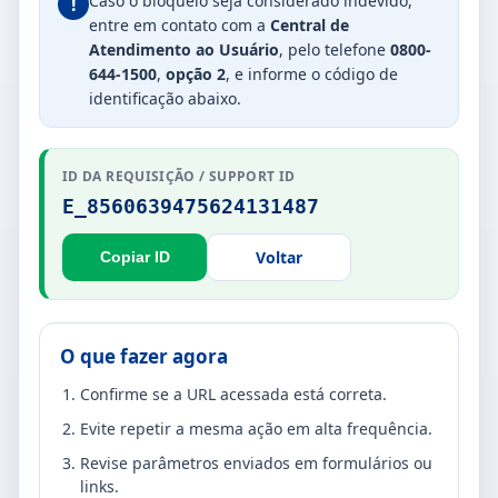
Caso o bloqueio seja considerado indevido,
!
entre em contato com a
Central de
Atendimento ao Usuário
, pelo telefone
0800-
644-1500
,
opção 2
, e informe o código de
identificação abaixo.
ID DA REQUISIÇÃO / SUPPORT ID
E_8560639475624131487
Voltar
Copiar ID
O que fazer agora
Confirme se a URL acessada está correta.
Evite repetir a mesma ação em alta frequência.
Revise parâmetros enviados em formulários ou
links.