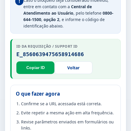
Caso o bloqueio seja considerado indevido,
!
entre em contato com a
Central de
Atendimento ao Usuário
, pelo telefone
0800-
644-1500
,
opção 2
, e informe o código de
identificação abaixo.
ID DA REQUISIÇÃO / SUPPORT ID
E_8560639475658914686
Voltar
Copiar ID
O que fazer agora
Confirme se a URL acessada está correta.
Evite repetir a mesma ação em alta frequência.
Revise parâmetros enviados em formulários ou
links.