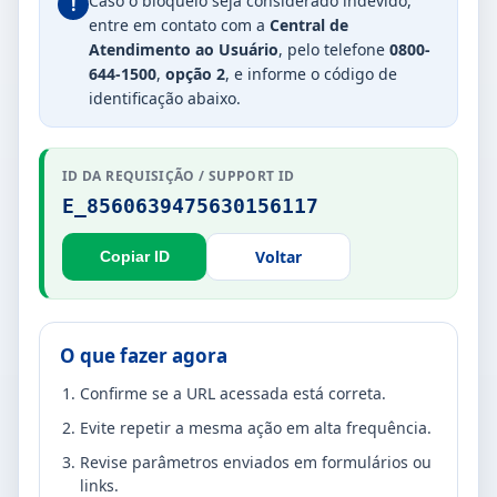
Caso o bloqueio seja considerado indevido,
!
entre em contato com a
Central de
Atendimento ao Usuário
, pelo telefone
0800-
644-1500
,
opção 2
, e informe o código de
identificação abaixo.
ID DA REQUISIÇÃO / SUPPORT ID
E_8560639475630156117
Voltar
Copiar ID
O que fazer agora
Confirme se a URL acessada está correta.
Evite repetir a mesma ação em alta frequência.
Revise parâmetros enviados em formulários ou
links.