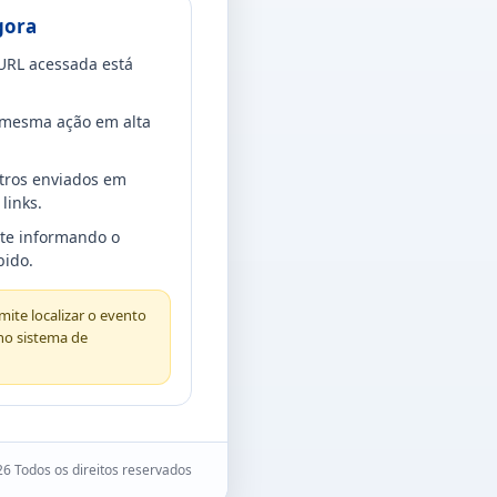
gora
URL acessada está
a mesma ação em alta
tros enviados em
links.
rte informando o
bido.
ite localizar o evento
no sistema de
6 Todos os direitos reservados