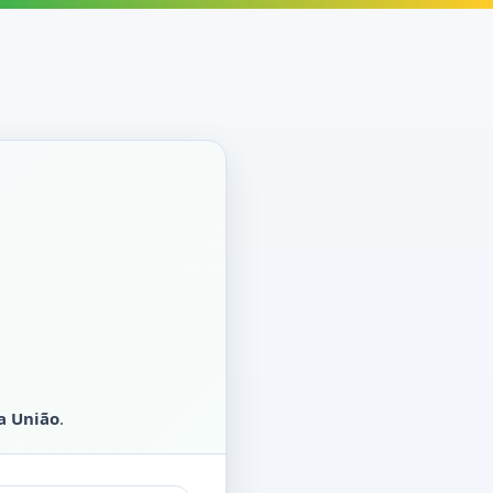
a União
.