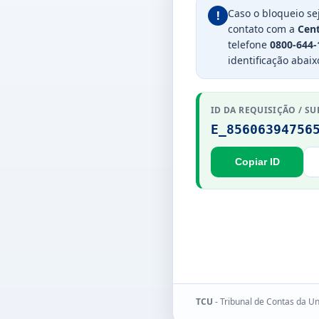
Caso o bloqueio se
!
contato com a
Cent
telefone
0800-644-
identificação abaix
ID DA REQUISIÇÃO / SU
E_85606394756
Copiar ID
TCU
- Tribunal de Contas da U