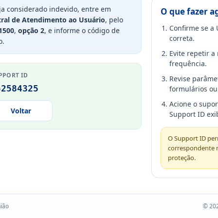
ja considerado indevido, entre em
O que fazer a
ral de Atendimento ao Usuário
, pelo
Confirme se a 
1500
,
opção 2
, e informe o código de
correta.
o.
Evite repetir 
frequência.
PPORT ID
Revise parâme
52584325
formulários ou 
Acione o supo
Voltar
Support ID exi
O Support ID perm
correspondente 
proteção.
nião
© 202