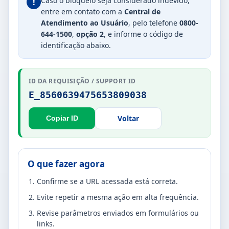
Caso o bloqueio seja considerado indevido,
!
entre em contato com a
Central de
Atendimento ao Usuário
, pelo telefone
0800-
644-1500
,
opção 2
, e informe o código de
identificação abaixo.
ID DA REQUISIÇÃO / SUPPORT ID
E_8560639475653809038
Voltar
Copiar ID
O que fazer agora
Confirme se a URL acessada está correta.
Evite repetir a mesma ação em alta frequência.
Revise parâmetros enviados em formulários ou
links.