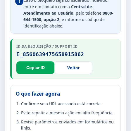
Caso o bloqueio seja considerado indevido,
!
entre em contato com a
Central de
Atendimento ao Usuário
, pelo telefone
0800-
644-1500
,
opção 2
, e informe o código de
identificação abaixo.
ID DA REQUISIÇÃO / SUPPORT ID
E_8560639475658915862
Voltar
Copiar ID
O que fazer agora
Confirme se a URL acessada está correta.
Evite repetir a mesma ação em alta frequência.
Revise parâmetros enviados em formulários ou
links.