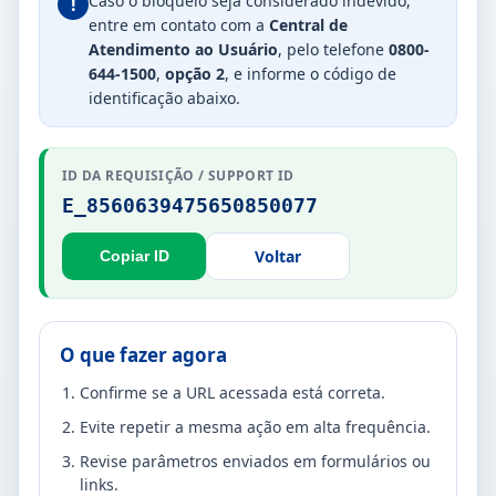
Caso o bloqueio seja considerado indevido,
!
entre em contato com a
Central de
Atendimento ao Usuário
, pelo telefone
0800-
644-1500
,
opção 2
, e informe o código de
identificação abaixo.
ID DA REQUISIÇÃO / SUPPORT ID
E_8560639475650850077
Voltar
Copiar ID
O que fazer agora
Confirme se a URL acessada está correta.
Evite repetir a mesma ação em alta frequência.
Revise parâmetros enviados em formulários ou
links.