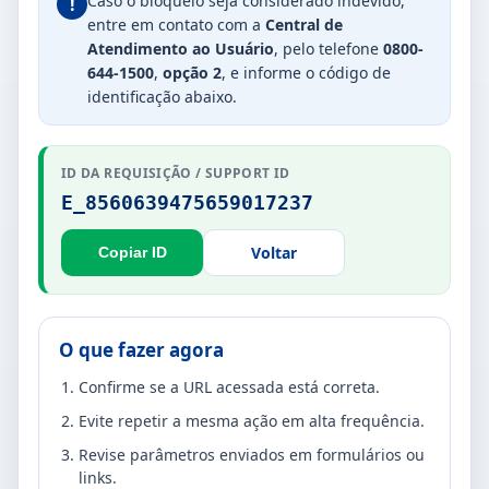
Caso o bloqueio seja considerado indevido,
!
entre em contato com a
Central de
Atendimento ao Usuário
, pelo telefone
0800-
644-1500
,
opção 2
, e informe o código de
identificação abaixo.
ID DA REQUISIÇÃO / SUPPORT ID
E_8560639475659017237
Voltar
Copiar ID
O que fazer agora
Confirme se a URL acessada está correta.
Evite repetir a mesma ação em alta frequência.
Revise parâmetros enviados em formulários ou
links.