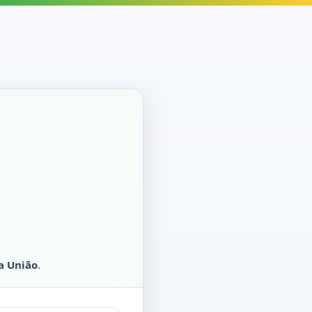
a União
.