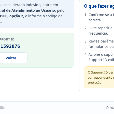
ja considerado indevido, entre em
O que fazer a
ral de Atendimento ao Usuário
, pelo
Confirme se a 
1500
,
opção 2
, e informe o código de
correta.
o.
Evite repetir 
frequência.
PPORT ID
Revise parâme
41592876
formulários ou 
Acione o supo
Voltar
Support ID exi
O Support ID perm
correspondente 
proteção.
nião
© 202