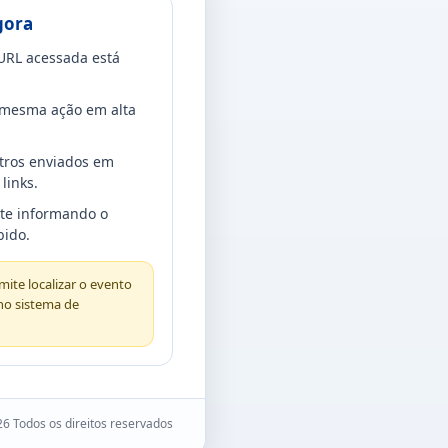
gora
URL acessada está
a mesma ação em alta
tros enviados em
links.
rte informando o
bido.
ite localizar o evento
no sistema de
6 Todos os direitos reservados