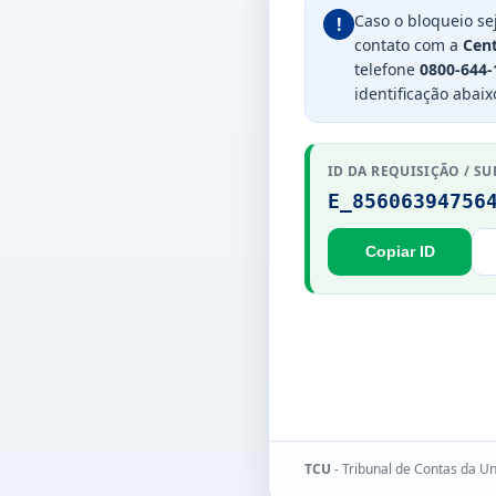
Caso o bloqueio se
!
contato com a
Cent
telefone
0800-644-
identificação abaix
ID DA REQUISIÇÃO / SU
E_85606394756
Copiar ID
TCU
- Tribunal de Contas da U