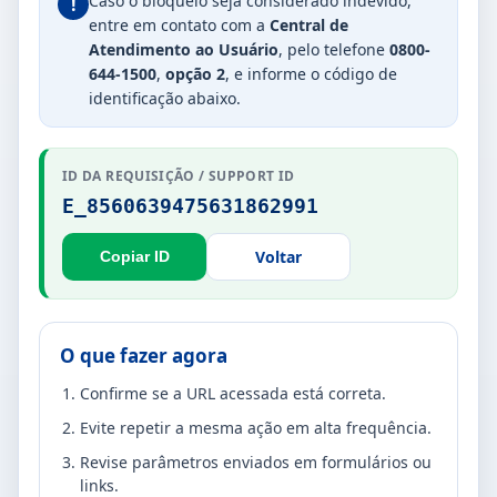
Caso o bloqueio seja considerado indevido,
!
entre em contato com a
Central de
Atendimento ao Usuário
, pelo telefone
0800-
644-1500
,
opção 2
, e informe o código de
identificação abaixo.
ID DA REQUISIÇÃO / SUPPORT ID
E_8560639475631862991
Voltar
Copiar ID
O que fazer agora
Confirme se a URL acessada está correta.
Evite repetir a mesma ação em alta frequência.
Revise parâmetros enviados em formulários ou
links.