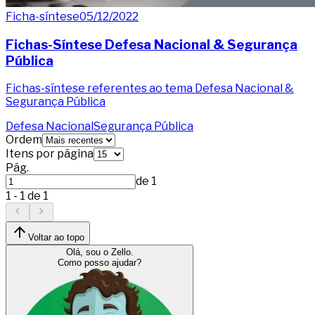
Ficha-síntese
05/12/2022
Fichas-Síntese Defesa Nacional & Segurança
Pública
Fichas-síntese referentes ao tema Defesa Nacional &
Segurança Pública
Defesa Nacional
Segurança Pública
Ordem
Itens por página
Pág.
de
1
1
-
1
de
1
Voltar ao topo
Olá, sou o Zello.
Como posso ajudar?