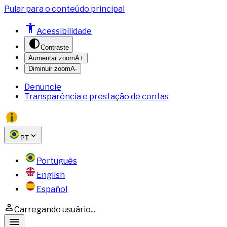
Pular para o conteúdo principal
Acessibilidade
Contraste
Aumentar zoom
A+
Diminuir zoom
A-
Denuncie
Transparência e prestação de contas
PT
Português
English
Español
Carregando usuário...