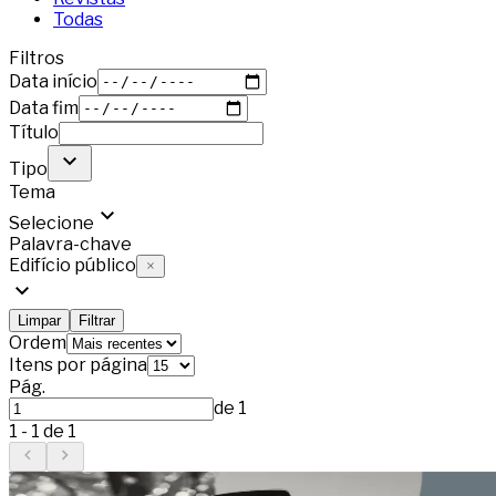
Todas
Filtros
Data início
Data fim
Título
Tipo
Tema
Selecione
Palavra-chave
Edifício público
Limpar
Filtrar
Ordem
Itens por página
Pág.
de
1
1
-
1
de
1