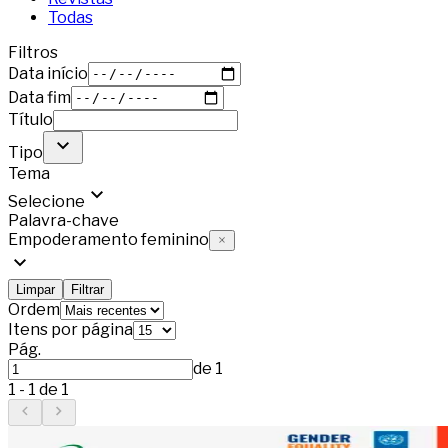
Todas
Filtros
Data início
Data fim
Título
Tipo
Tema
Selecione
Palavra-chave
Empoderamento feminino
Limpar
Filtrar
Ordem
Itens por página
Pág.
de
1
1
-
1
de
1