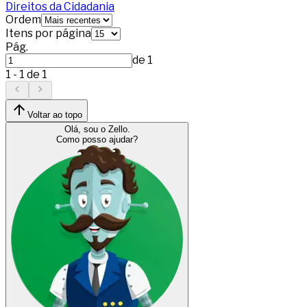
Direitos da Cidadania
Ordem
Itens por página
Pág.
de
1
1
-
1
de
1
Voltar ao topo
Olá, sou o Zello.
Como posso ajudar?