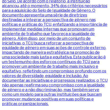
do Selo. De acordo com o relatório, a instituição
alcançou, até o momento, 34% dos critérios necessários
para a aquisição do Selo de Igualdade de Gênero. O
documento apresenta uma série de diretrizes
destinadas a integrar a perspectiva de gênero nas
políticas e práticas do TCU, enfatizando a importância de
implementar medidas internas que promovam um
ambiente de trabalho que favoreça a igualdade de
gênero. Além disso, por meio de um conjunto de
iniciativas, o TCU busca reforçar a perspectiva de
equidade de gênero em suas ações de controle externo,
impactando de maneira estratégica na promoção de
uma sociedade mais justa e equitativa. Esta publicação é
um testemunho dos esforços contínuos do TCU para
promover um ambiente de trabalho mais inclusivo e
equitativo, refletindo um compromisso profundo com os
valores de diversidade, equidade e inclusão. Ao
documentar as iniciativas e progressos realizados, o TCU
não apenas reafirma seu compromisso com a igualdade
de gênero e a não discriminação, mas também serve
como um modelo para outras instituições que buscam
promover mudanças positivas em suas políticas e
práticas organizacionais.