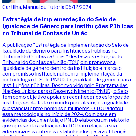
Cartilha, Manual ou Tutorial
05/12/2024
Estratégia de Implementação do Selo de
Igualdade de Gênero para Instituições Públicas
no Tribunal de Contas da União
A publicação "Estratégia de Implementação do Selo de
Igualdade de Gênero para Instituições Públicas no
Tribunal de Contas da União" destaca os esforços do
Tribunal de Contas da União (TCU) em promover a
igualdade de gênero dentro da instituição e marca o
compromisso institucional com a implementação da
metodologia do Selo PNUD de igualdade de gênero para
instituições públicas. Desenvolvido pelo Programa das
Nações Unidas para o Desenvolvimento (PNUD), o Selo
tem como objetivo apoiar e reconhecer os esforços de
instituições de todo o mundo para alcançar a igualdade
substancial entre homens e mulheres. O TCU adotou
essa metodologia no início de 2024. Com base em
evidências documentais, o PNUD elaborou um relatório
que apresenta a situação do TCU em relação à sua
aderência aos critérios estabelecidos para a obtenção