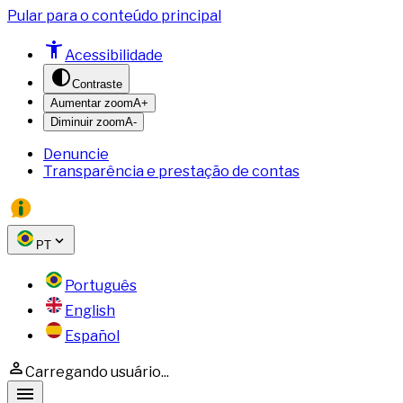
Pular para o conteúdo principal
Acessibilidade
Contraste
Aumentar zoom
A+
Diminuir zoom
A-
Denuncie
Transparência e prestação de contas
PT
Português
English
Español
Carregando usuário...