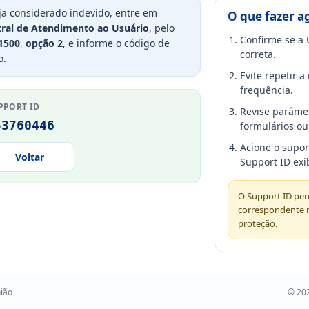
ja considerado indevido, entre em
O que fazer a
ral de Atendimento ao Usuário
, pelo
Confirme se a 
1500
,
opção 2
, e informe o código de
correta.
o.
Evite repetir 
frequência.
PPORT ID
Revise parâme
53760446
formulários ou 
Acione o supo
Voltar
Support ID exi
O Support ID perm
correspondente 
proteção.
nião
© 202