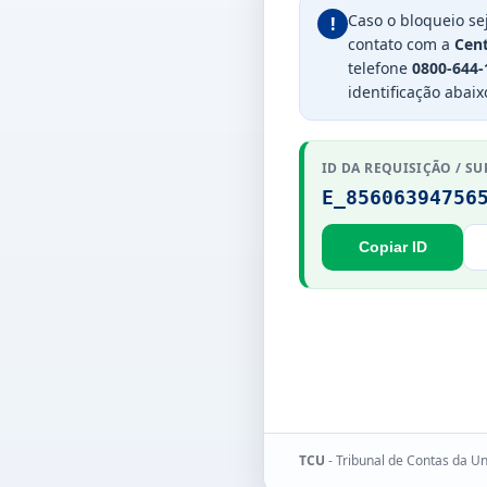
Caso o bloqueio se
!
contato com a
Cent
telefone
0800-644-
identificação abaix
ID DA REQUISIÇÃO / SU
E_85606394756
Copiar ID
TCU
- Tribunal de Contas da U