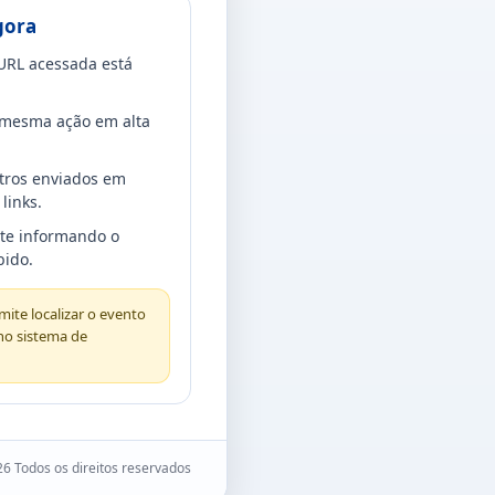
gora
URL acessada está
a mesma ação em alta
tros enviados em
links.
rte informando o
bido.
ite localizar o evento
no sistema de
6 Todos os direitos reservados