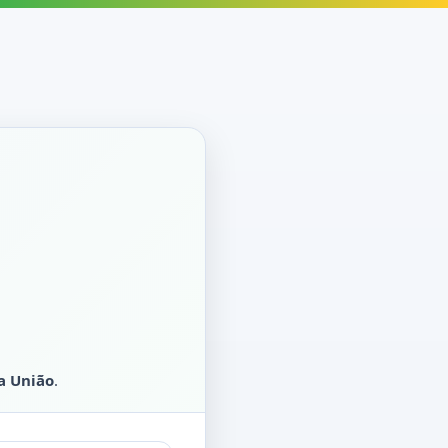
a União
.