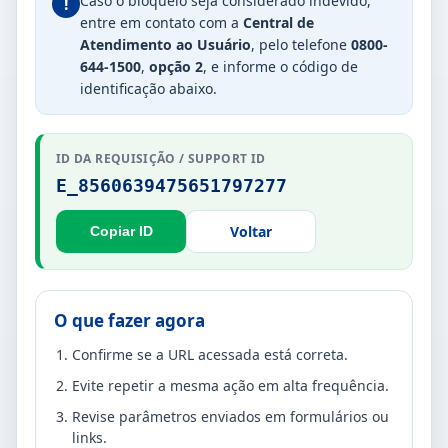
Caso o bloqueio seja considerado indevido,
!
entre em contato com a
Central de
Atendimento ao Usuário
, pelo telefone
0800-
644-1500
,
opção 2
, e informe o código de
identificação abaixo.
ID DA REQUISIÇÃO / SUPPORT ID
E_8560639475651797277
Voltar
Copiar ID
O que fazer agora
Confirme se a URL acessada está correta.
Evite repetir a mesma ação em alta frequência.
Revise parâmetros enviados em formulários ou
links.