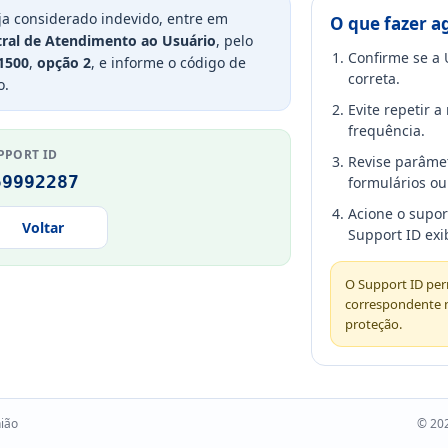
ja considerado indevido, entre em
O que fazer a
ral de Atendimento ao Usuário
, pelo
Confirme se a 
1500
,
opção 2
, e informe o código de
correta.
o.
Evite repetir 
frequência.
PPORT ID
Revise parâme
59992287
formulários ou 
Acione o supo
Voltar
Support ID exi
O Support ID perm
correspondente 
proteção.
nião
© 202