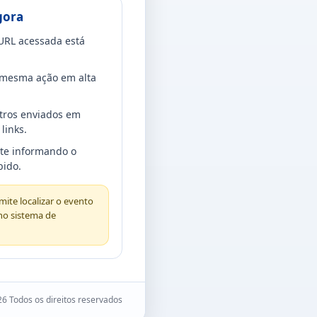
gora
URL acessada está
a mesma ação em alta
tros enviados em
links.
rte informando o
bido.
ite localizar o evento
no sistema de
6 Todos os direitos reservados