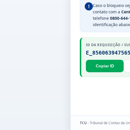
Caso o bloqueio se
!
contato com a
Cent
telefone
0800-644-
identificação abaix
ID DA REQUISIÇÃO / SU
E_85606394756
Copiar ID
TCU
- Tribunal de Contas da U