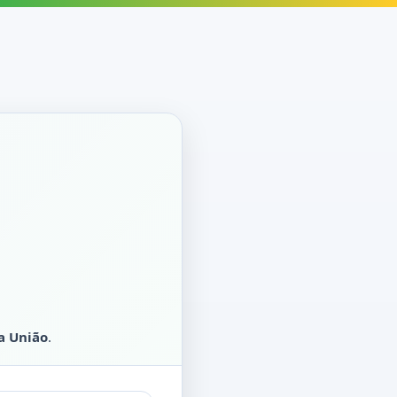
a União
.