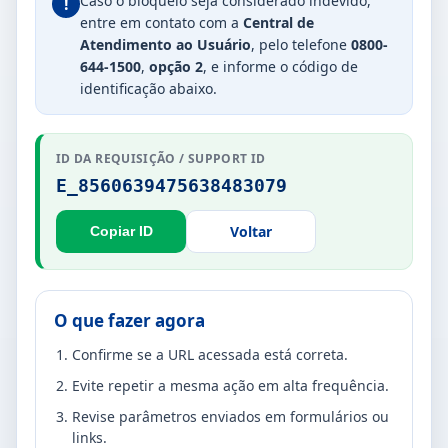
Caso o bloqueio seja considerado indevido,
!
entre em contato com a
Central de
Atendimento ao Usuário
, pelo telefone
0800-
644-1500
,
opção 2
, e informe o código de
identificação abaixo.
ID DA REQUISIÇÃO / SUPPORT ID
E_8560639475638483079
Voltar
Copiar ID
O que fazer agora
Confirme se a URL acessada está correta.
Evite repetir a mesma ação em alta frequência.
Revise parâmetros enviados em formulários ou
links.