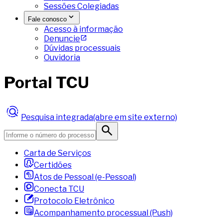
Sessões Colegiadas
Fale conosco
Acesso à informação
Denuncie
Dúvidas processuais
Ouvidoria
Portal TCU
Pesquisa integrada
(abre em site externo)
Carta de Serviços
Certidões
Atos de Pessoal (e-Pessoal)
Conecta TCU
Protocolo Eletrônico
Acompanhamento processual (Push)