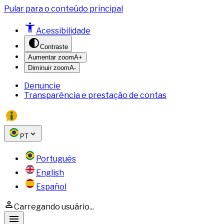
Pular para o conteúdo principal
Acessibilidade
Contraste
Aumentar zoom
A+
Diminuir zoom
A-
Denuncie
Transparência e prestação de contas
PT
Português
English
Español
Carregando usuário...