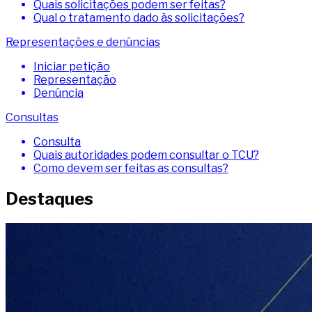
Quais solicitações podem ser feitas?
Qual o tratamento dado às solicitações?
Representações e denúncias
Iniciar petição
Representação
Denúncia
Consultas
Consulta
Quais autoridades podem consultar o TCU?
Como devem ser feitas as consultas?
Destaques