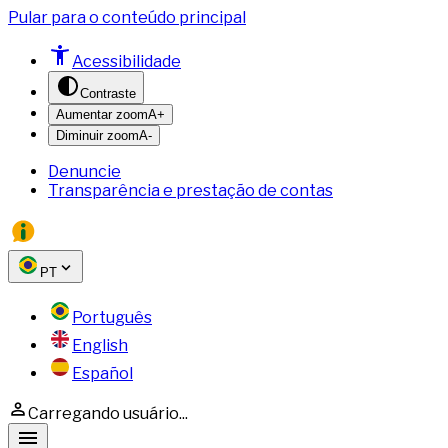
Pular para o conteúdo principal
Acessibilidade
Contraste
Aumentar zoom
A+
Diminuir zoom
A-
Denuncie
Transparência e prestação de contas
PT
Português
English
Español
Carregando usuário...