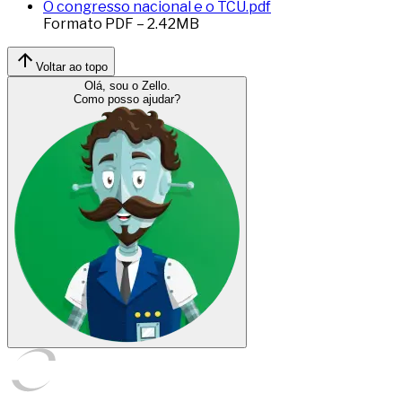
O congresso nacional e o TCU.pdf
Formato
PDF
–
2.42
MB
Voltar ao topo
Olá, sou o Zello.
Como posso ajudar?