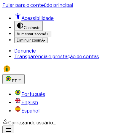
Pular para o conteúdo principal
Acessibilidade
Contraste
Aumentar zoom
A+
Diminuir zoom
A-
Denuncie
Transparência e prestação de contas
PT
Português
English
Español
Carregando usuário...