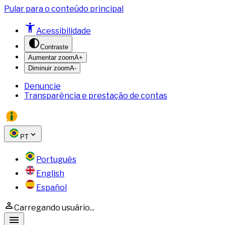
Pular para o conteúdo principal
Acessibilidade
Contraste
Aumentar zoom
A+
Diminuir zoom
A-
Denuncie
Transparência e prestação de contas
PT
Português
English
Español
Carregando usuário...