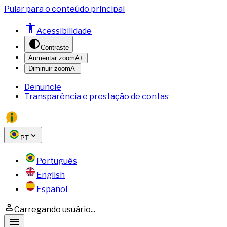
Pular para o conteúdo principal
Acessibilidade
Contraste
Aumentar zoom
A+
Diminuir zoom
A-
Denuncie
Transparência e prestação de contas
PT
Português
English
Español
Carregando usuário...