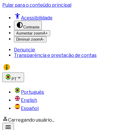
Pular para o conteúdo principal
Acessibilidade
Contraste
Aumentar zoom
A+
Diminuir zoom
A-
Denuncie
Transparência e prestação de contas
PT
Português
English
Español
Carregando usuário...