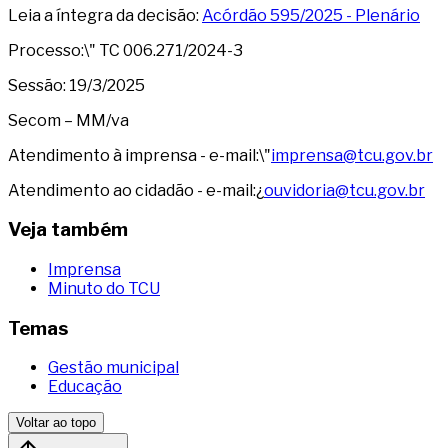
Leia a íntegra da decisão:
Acórdão 595/2025 - Plenário
Processo:\" TC 006.271/2024-3
Sessão: 19/3/2025
Secom – MM/va
Atendimento à imprensa - e-mail:\"
imprensa@tcu.gov.br
Atendimento ao cidadão - e-mail:¿
ouvidoria@tcu.gov.br
Veja também
Imprensa
Minuto do TCU
Temas
Gestão municipal
Educação
Voltar ao topo