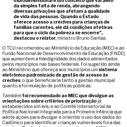
multidimensional é um conceito que vai além
da simples falta de renda, abrangendo
diversas privações que afetam a qualidade
de vida das pessoas. Quando o Estado
oferece acesso a creches para crianças de
famílias carentes, ele dá condições efetivas
para que o ciclo da pobreza se encerre”,
destacou o relator
, ministro Bruno Dantas.
O TCU recomendou ao Ministério da Educação (MEC) e ao
Fundo Nacional de Desenvolvimento da Educação (FNDE)
que aumentem a fidedignidade dos dados alimentados
pelos municípios nas bases federais. Foi sugerido ainda
ao Ministério que ofereça aos municípios um
sistema
eletrônico padronizado de gestão de acesso às
creches
, o que beneficiaria tanto a gestão municipal
quanto a formulação de políticas públicas.
Também
foi recomendado ao MEC que divulgue as
orientações sobre critérios de priorização
já
estabelecidos em leis, e ao Comitê Intersetorial da
Política Nacional Integrada para a Primeira Infância que
adote ações para divulgar e orientar o uso dos dados do
CadÚnico para identificar crianças vulneráveis fora das