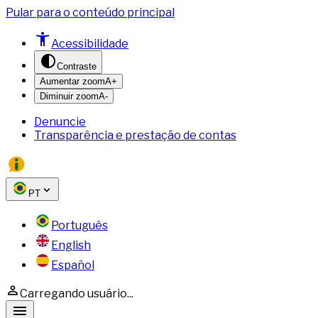
Pular para o conteúdo principal
Acessibilidade
Contraste
Aumentar zoom
A+
Diminuir zoom
A-
Denuncie
Transparência e prestação de contas
PT
Português
English
Español
Carregando usuário...