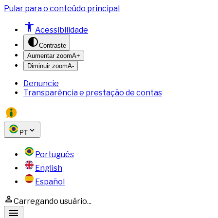
Pular para o conteúdo principal
Acessibilidade
Contraste
Aumentar zoom
A+
Diminuir zoom
A-
Denuncie
Transparência e prestação de contas
PT
Português
English
Español
Carregando usuário...