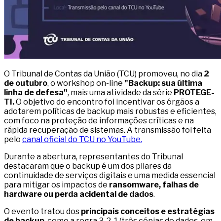
O Tribunal de Contas da União (TCU) promoveu, no dia
2
de outubro
, o workshop on-line
"Backup: sua última
linha de defesa"
, mais uma atividade da série
PROTEGE-
TI.
O objetivo do encontro foi incentivar os órgãos a
adotarem políticas de backup mais robustas e eficientes,
com foco na proteção de informações críticas e na
rápida recuperação de sistemas. A transmissão foi feita
pelo
canal oficial do TCU no YouTube.
Durante a abertura, representantes do Tribunal
destacaram que o backup é um dos pilares da
continuidade de serviços digitais e uma medida essencial
para mitigar os impactos de
ransomware
, falhas de
hardware ou perda acidental de dados
.
O evento tratou dos
principais conceitos e estratégias
de backup
, como a regra 3-2-1 (três cópias de dados, em