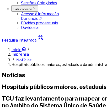
Sessões Colegiadas
Fale conosco
Acesso à informação
Denuncie
Dúvidas processuais
Ouvidoria
Pesquisa integrada
Início
Imprensa
Notícias
Hospitais públicos maiores, estaduais e da administr
Notícias
Hospitais públicos maiores, estaduais
TCU faz levantamento para mapear crit
no âmbito do Sistema Único de Saúde