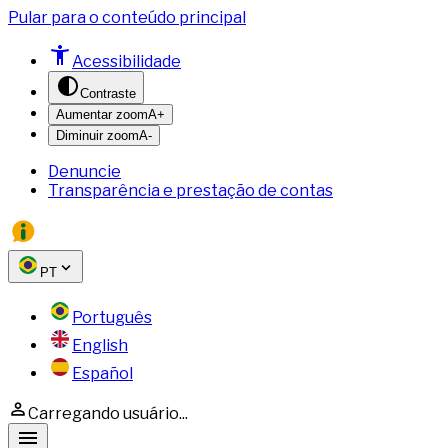
Pular para o conteúdo principal
Acessibilidade
Contraste
Aumentar zoom
A+
Diminuir zoom
A-
Denuncie
Transparência e prestação de contas
PT
Português
English
Español
Carregando usuário...