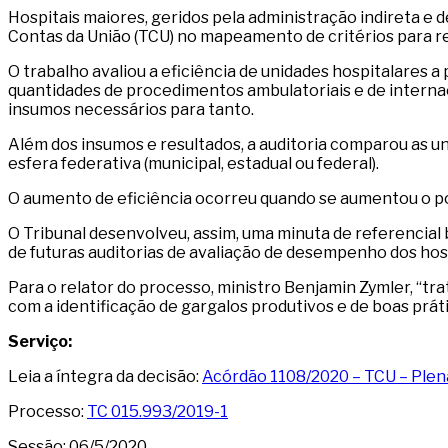
Hospitais maiores, geridos pela administração indireta e 
Contas da União (TCU) no mapeamento de critérios para rea
O trabalho avaliou a eficiência de unidades hospitalares a
quantidades de procedimentos ambulatoriais e de internaç
insumos necessários para tanto.
Além dos insumos e resultados, a auditoria comparou as uni
esfera federativa (municipal, estadual ou federal).
O aumento de eficiência ocorreu quando se aumentou o port
O Tribunal desenvolveu, assim, uma minuta de referencial b
de futuras auditorias de avaliação de desempenho dos hosp
Para o relator do processo, ministro Benjamin Zymler, “tr
com a identificação de gargalos produtivos e de boas práti
Serviço:
Leia a íntegra da decisão:
Acórdão 1108/2020 – TCU – Plen
Processo:
TC 015.993/2019-1
Sessão: 06/5/2020