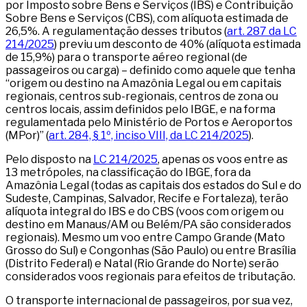
por Imposto sobre Bens e Serviços (IBS) e Contribuição
Sobre Bens e Serviços (CBS), com alíquota estimada de
26,5%. A regulamentação desses tributos (
art. 287 da LC
214/2025
) previu um desconto de 40% (alíquota estimada
de 15,9%) para o transporte aéreo regional (de
passageiros ou carga) – definido como aquele que tenha
“origem ou destino na Amazônia Legal ou em capitais
regionais, centros sub-regionais, centros de zona ou
centros locais, assim definidos pelo IBGE, e na forma
regulamentada pelo Ministério de Portos e Aeroportos
(MPor)” (
art. 284, § 1º, inciso VIII, da LC 214/2025
).
Pelo disposto na
LC 214/2025
, apenas os voos entre as
13 metrópoles, na classificação do IBGE, fora da
Amazônia Legal (todas as capitais dos estados do Sul e do
Sudeste, Campinas, Salvador, Recife e Fortaleza), terão
alíquota integral do IBS e do CBS (voos com origem ou
destino em Manaus/AM ou Belém/PA são considerados
regionais). Mesmo um voo entre Campo Grande (Mato
Grosso do Sul) e Congonhas (São Paulo) ou entre Brasília
(Distrito Federal) e Natal (Rio Grande do Norte) serão
considerados voos regionais para efeitos de tributação.
O transporte internacional de passageiros, por sua vez,