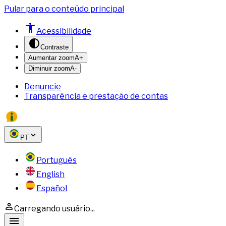
Pular para o conteúdo principal
Acessibilidade
Contraste
Aumentar zoom
A+
Diminuir zoom
A-
Denuncie
Transparência e prestação de contas
PT
Português
English
Español
Carregando usuário...