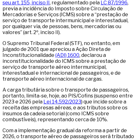
seu art. 155, inciso II
, regulamentado pela
LC 87/1996
,
previa a incidência do Imposto sobre Circulação de
Mercadorias e Serviços (ICMS) sobre a “prestação de
serviço de transporte intermunicipal e interestadual,
por qualquer via, de pessoas, bens, mercadorias ou
valores” (art. 2º, inciso II).
O Supremo Tribunal Federal (STF), no entanto, em
julgado de 2001 que apreciou a Ação Direta de
Inconstitucionalidade
(ADI) 1600
, declarou a
inconstitucionalidade do ICMS sobre a prestação de
serviço de transporte aéreo intermunicipal,
interestadual e internacional de passageiros, e de
transporte aéreo internacional de cargas.
A carga tributária sobre o transporte de passageiros,
portanto, limita-se, hoje, ao PIS/Cofins (suspenso entre
2023 e 2026 pela
Lei 14.592/2023
) que incide sobre a
receita das empresas aéreas, e aos tributos sobre os
insumos da cadeia setorial (como ICMS sobre
combustíveis), representando cerca de 10%.
Com a implementação gradual da reforma a partir de
2026, o transporte aéreo de passageiros será tributado