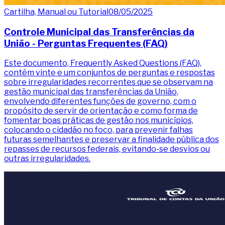
Cartilha, Manual ou Tutorial
08/05/2025
Controle Municipal das Transferências da
União - Perguntas Frequentes (FAQ)
Este documento, Frequently Asked Questions (FAQ),
contém vinte e um conjuntos de perguntas e respostas
sobre irregularidades recorrentes que se observam na
gestão municipal das transferências da União,
envolvendo diferentes funções de governo, com o
propósito de servir de orientação e como forma de
fomentar boas práticas de gestão nos municípios,
colocando o cidadão no foco, para prevenir falhas
futuras semelhantes e preservar a finalidade pública dos
repasses de recursos federais, evitando-se desvios ou
outras irregularidades.