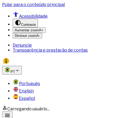
Pular para o conteúdo principal
Acessibilidade
Contraste
Aumentar zoom
A+
Diminuir zoom
A-
Denuncie
Transparência e prestação de contas
PT
Português
English
Español
Carregando usuário...