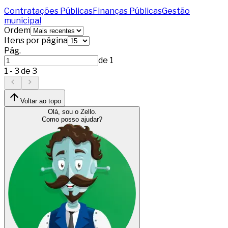
Contratações Públicas
Finanças Públicas
Gestão
municipal
Ordem
Itens por página
Pág.
de
1
1
-
3
de
3
Voltar ao topo
Olá, sou o Zello.
Como posso ajudar?