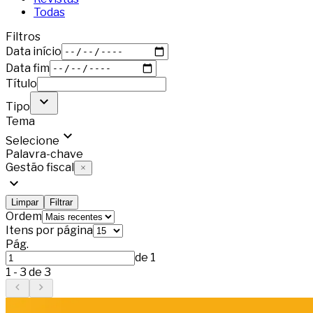
Todas
Filtros
Data início
Data fim
Título
Tipo
Tema
Selecione
Palavra-chave
Gestão fiscal
Limpar
Filtrar
Ordem
Itens por página
Pág.
de
1
1
-
3
de
3