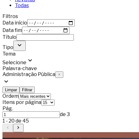
Todas
Filtros
Data início
Data fim
Título
Tipo
Tema
Selecione
Palavra-chave
Administração Pública
Limpar
Filtrar
Ordem
Itens por página
Pág.
de
3
1
-
20
de
45