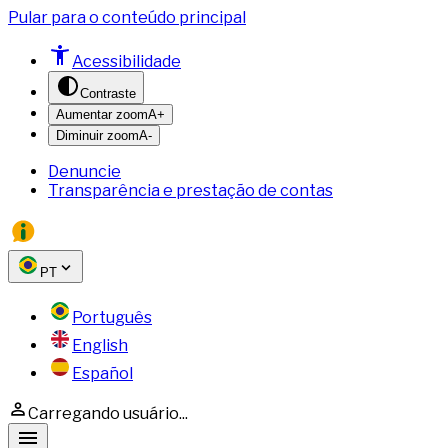
Pular para o conteúdo principal
Acessibilidade
Contraste
Aumentar zoom
A+
Diminuir zoom
A-
Denuncie
Transparência e prestação de contas
PT
Português
English
Español
Carregando usuário...