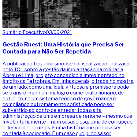
Sumário Executivo
03/09/2021
Gestão Rnest: Uma História que Precisa Ser
Contada para Não Ser Repetida
A publicação traz uma sinopse da fiscalização realizada
pelo TCU sobre a gestão da implantação da refinaria
Abreu e Lima, projeto concebido e implementado no
âmbito da Petrobras. Em linhas gerais, o trabalho mostra,
de um lado, como uma ideia virtuosa e promissora pode
se transformar num malogro comercial bilionário; de
outro, como um sistema teórico de governança e
compliance extremamente sofisticado pode ser
subvertido ao ponto de enredar toda a alta
administração de uma empresa de renome – mesmo que
involuntariamente – num ousado esquema de corrupção
e desvio de recursos. É uma história que precisa ser
contada à sociedade. É um case que precisa ser