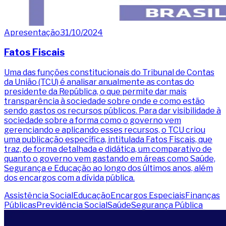
Apresentação
31/10/2024
Fatos Fiscais
Uma das funções constitucionais do Tribunal de Contas
da União (TCU) é analisar anualmente as contas do
presidente da República, o que permite dar mais
transparência à sociedade sobre onde e como estão
sendo gastos os recursos públicos. Para dar visibilidade à
sociedade sobre a forma como o governo vem
gerenciando e aplicando esses recursos, o TCU criou
uma publicação específica, intitulada Fatos Fiscais, que
traz, de forma detalhada e didática, um comparativo de
quanto o governo vem gastando em áreas como Saúde,
Segurança e Educação ao longo dos últimos anos, além
dos encargos com a dívida pública.
Assistência Social
Educação
Encargos Especiais
Finanças
Públicas
Previdência Social
Saúde
Segurança Pública