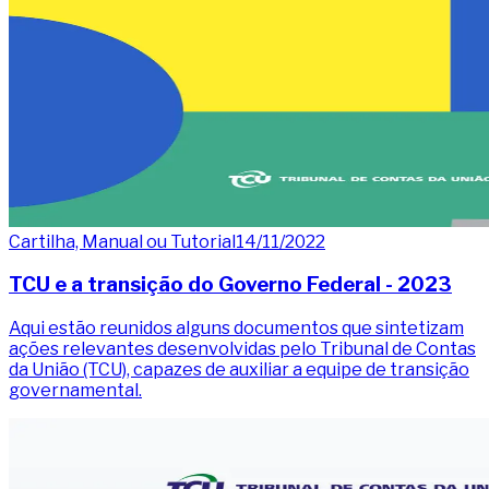
Cartilha, Manual ou Tutorial
14/11/2022
TCU e a transição do Governo Federal - 2023
Aqui estão reunidos alguns documentos que sintetizam
ações relevantes desenvolvidas pelo Tribunal de Contas
da União (TCU), capazes de auxiliar a equipe de transição
governamental.