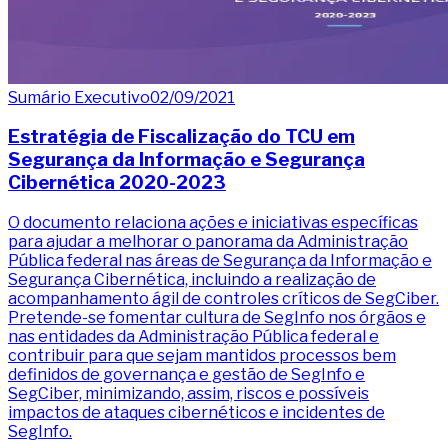
Sumário Executivo
02/09/2021
Estratégia de Fiscalização do TCU em
Segurança da Informação e Segurança
Cibernética 2020-2023
O documento relaciona ações e iniciativas específicas
para ajudar a melhorar o panorama da Administração
Pública federal nas áreas de Segurança da Informação e
Segurança Cibernética, incluindo a realização de
acompanhamento ágil de controles críticos de SegCiber.
Pretende-se fomentar cultura de SegInfo nos órgãos e
nas entidades da Administração Pública federal e
contribuir para que sejam mantidos processos bem
definidos de governança e gestão de SegInfo e
SegCiber, minimizando, assim, riscos e possíveis
impactos de ataques cibernéticos e incidentes de
SegInfo.