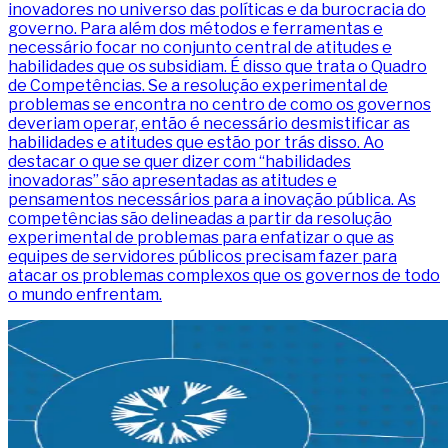
inovadores no universo das políticas e da burocracia do
governo. Para além dos métodos e ferramentas e
necessário focar no conjunto central de atitudes e
habilidades que os subsidiam. É disso que trata o Quadro
de Competências. Se a resolução experimental de
problemas se encontra no centro de como os governos
deveriam operar, então é necessário desmistificar as
habilidades e atitudes que estão por trás disso. Ao
destacar o que se quer dizer com “habilidades
inovadoras” são apresentadas as atitudes e
pensamentos necessários para a inovação pública. As
competências são delineadas a partir da resolução
experimental de problemas para enfatizar o que as
equipes de servidores públicos precisam fazer para
atacar os problemas complexos que os governos de todo
o mundo enfrentam.