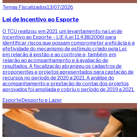
Temas Fiscalizados
13/07/2026
Lei de Incentivo ao Esporte
O TCU realizou, em 2021, um levantamento na Lei de
Incentivo ao Esporte – LIE (Lei 11.438/2006) para
identificar riscos que possam comprometer a eficácia e a
efetividade do mecanismo de estímulo criado pela Lei,
em relação à gestão e ao controle e, também, em
relação ao acompanhamento e à avaliação de
resultados. A fiscalização abrangeu os cadastros de
proponentes e projetos apresentados para captação de
recursos no período de 2020 a 2021. A análise do
acompanhamento e prestação de contas dos projetos
aprovados foi ampliada e cobriu o período de 2019 a 2021.
Esporte
Desporto e Lazer