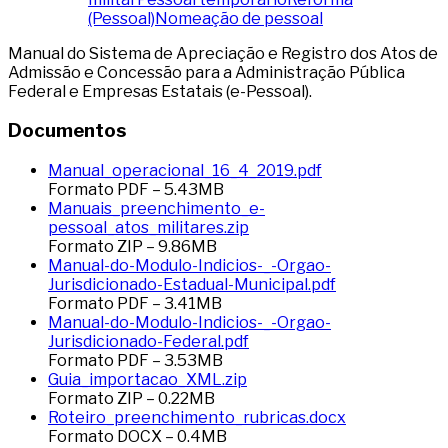
(Pessoal)
Nomeação de pessoal
Manual do Sistema de Apreciação e Registro dos Atos de
Admissão e Concessão para a Administração Pública
Federal e Empresas Estatais (e-Pessoal).
Documentos
Manual_operacional_16_4_2019.pdf
Formato
PDF
–
5.43
MB
Manuais_preenchimento_e-
pessoal_atos_militares.zip
Formato
ZIP
–
9.86
MB
Manual-do-Modulo-Indicios-_-Orgao-
Jurisdicionado-Estadual-Municipal.pdf
Formato
PDF
–
3.41
MB
Manual-do-Modulo-Indicios-_-Orgao-
Jurisdicionado-Federal.pdf
Formato
PDF
–
3.53
MB
Guia_importacao_XML.zip
Formato
ZIP
–
0.22
MB
Roteiro_preenchimento_rubricas.docx
Formato
DOCX
–
0.4
MB