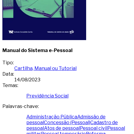
Manual do Sistema e-Pessoal
Tipo
:
Cartilha, Manual ou Tutorial
Data
:
14/08/2023
Temas
:
Previdência Social
Palavras-chave
:
Administração Pública
Admissão de
pessoal
Concessão (Pessoal)
Cadastro de
pessoal
Atos de pessoal
Pessoal civil
Pessoal
militar
Pessoal temporário
Reforma