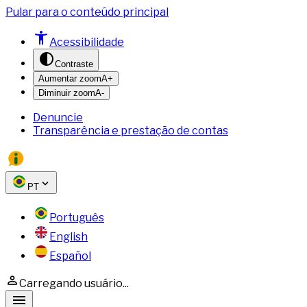
Pular para o conteúdo principal
Acessibilidade
Contraste
Aumentar zoom
A+
Diminuir zoom
A-
Denuncie
Transparência e prestação de contas
PT
Português
English
Español
Carregando usuário...