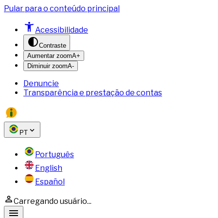
Pular para o conteúdo principal
Acessibilidade
Contraste
Aumentar zoom
A+
Diminuir zoom
A-
Denuncie
Transparência e prestação de contas
PT
Português
English
Español
Carregando usuário...