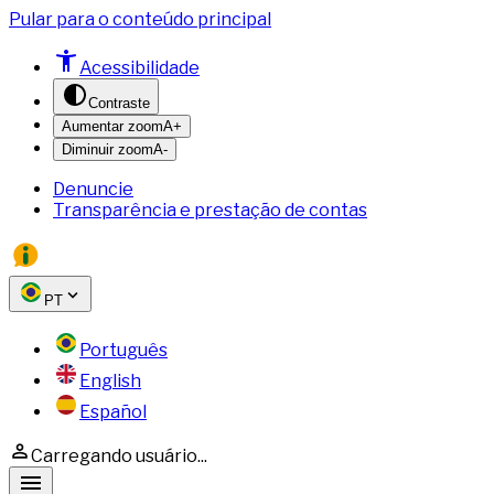
Pular para o conteúdo principal
Acessibilidade
Contraste
Aumentar zoom
A+
Diminuir zoom
A-
Denuncie
Transparência e prestação de contas
PT
Português
English
Español
Carregando usuário...