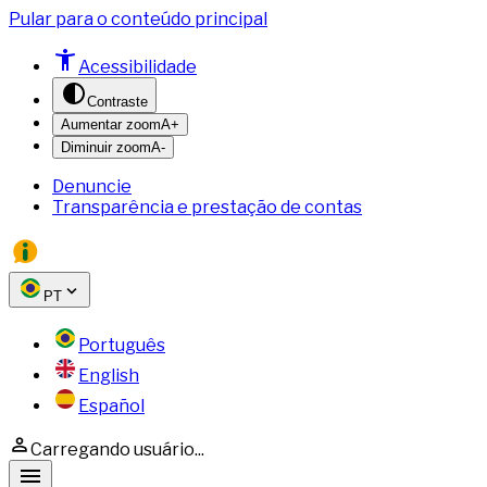
Pular para o conteúdo principal
Acessibilidade
Contraste
Aumentar zoom
A+
Diminuir zoom
A-
Denuncie
Transparência e prestação de contas
PT
Português
English
Español
Carregando usuário...