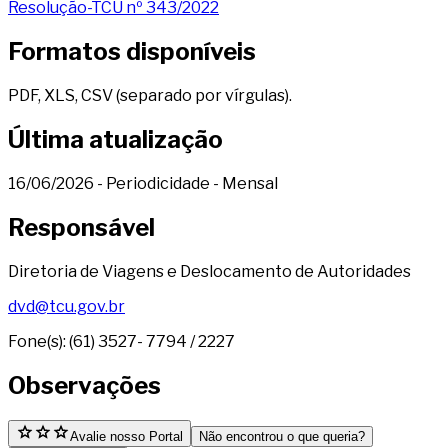
Resolução-TCU nº 343/2022
Formatos disponíveis
PDF
,
XLS
,
CSV (separado por vírgulas)
.
Última atualização
16/06/2026
- Periodicidade
- Mensal
Responsável
Diretoria de Viagens e Deslocamento de Autoridades
dvd@tcu.gov.br
Fone(s): (61) 3527- 7794 / 2227
Observações
Avalie nosso Portal
Não encontrou o que queria?