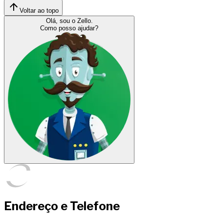
Voltar ao topo
Olá, sou o Zello.
Como posso ajudar?
Endereço e Telefone