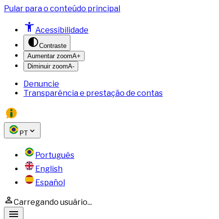
Pular para o conteúdo principal
Acessibilidade
Contraste
Aumentar zoom
A+
Diminuir zoom
A-
Denuncie
Transparência e prestação de contas
PT
Português
English
Español
Carregando usuário...