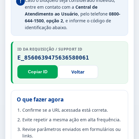
Caso o bloqueio seja considerado indevido,
!
entre em contato com a
Central de
Atendimento ao Usuário
, pelo telefone
0800-
644-1500
,
opção 2
, e informe o código de
identificação abaixo.
ID DA REQUISIÇÃO / SUPPORT ID
E_8560639475636580061
Voltar
Copiar ID
O que fazer agora
Confirme se a URL acessada está correta.
Evite repetir a mesma ação em alta frequência.
Revise parâmetros enviados em formulários ou
links.