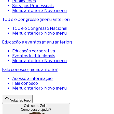
Publicações
Serviços Processuais
Menu anterior x Novo menu
TCU e o Congresso (menu anterior)
TCU e o Congresso Nacional
Menu anterior x Novo menu
Educação e eventos (menu anterior)
Educação corporativa
Eventos institucionais
Menu anterior x Novo menu
Fale conosco (menu anterior)
Acesso à informação
Fale conosco
Menu anterior x Novo menu
Voltar ao topo
Olá, sou o Zello.
Como posso ajudar?