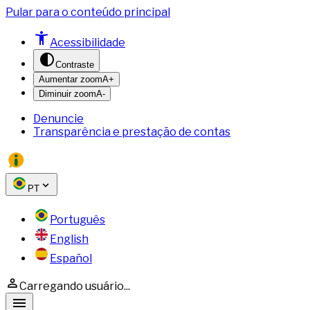
Pular para o conteúdo principal
Acessibilidade
Contraste
Aumentar zoom
A+
Diminuir zoom
A-
Denuncie
Transparência e prestação de contas
PT
Português
English
Español
Carregando usuário...