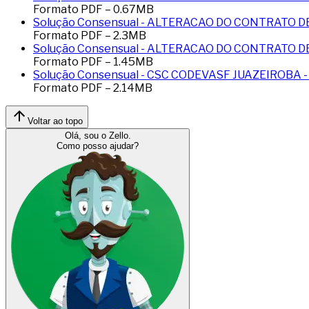
Formato
PDF
–
0.67
MB
Solução Consensual - ALTERACAO DO CONTRATO D
Formato
PDF
–
2.3
MB
Solução Consensual - ALTERACAO DO CONTRATO D
Formato
PDF
–
1.45
MB
Solução Consensual - CSC CODEVASF JUAZEIROBA -
Formato
PDF
–
2.14
MB
Voltar ao topo
Olá, sou o Zello.
Como posso ajudar?