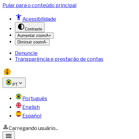
Pular para o conteúdo principal
Acessibilidade
Contraste
Aumentar zoom
A+
Diminuir zoom
A-
Denuncie
Transparência e prestação de contas
PT
Português
English
Español
Carregando usuário...