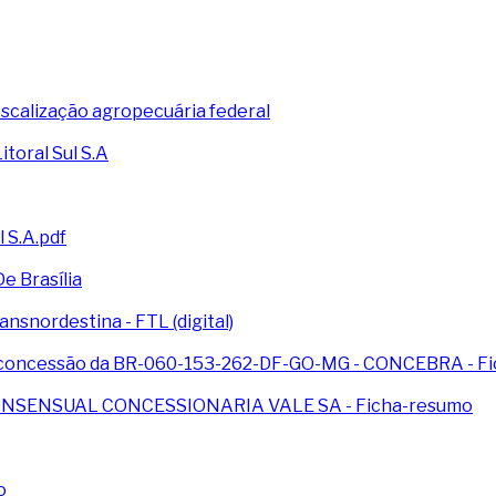
scalização agropecuária federal
toral Sul S.A
 S.A.pdf
e Brasília
snordestina - FTL (digital)
de concessão da BR-060-153-262-DF-GO-MG - CONCEBRA - F
CONSENSUAL CONCESSIONARIA VALE SA - Ficha-resumo
o