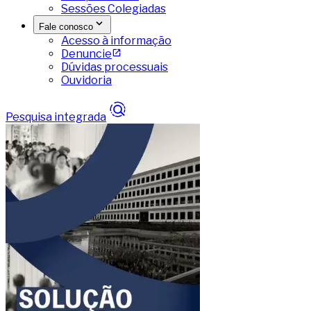
Sessões Colegiadas
Fale conosco
Acesso à informação
Denuncie
Dúvidas processuais
Ouvidoria
Pesquisa integrada