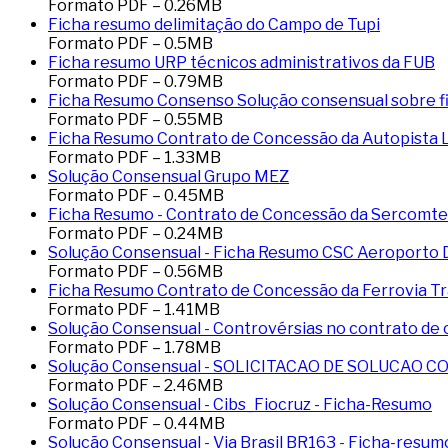
Formato
PDF
–
0.26
MB
Ficha resumo delimitação do Campo de Tupi
Formato
PDF
–
0.5
MB
Ficha resumo URP técnicos administrativos da FUB
Formato
PDF
–
0.79
MB
Ficha Resumo Consenso Solução consensual sobre fi
Formato
PDF
–
0.55
MB
Ficha Resumo Contrato de Concessão da Autopista Li
Formato
PDF
–
1.33
MB
Solução Consensual Grupo MEZ
Formato
PDF
–
0.45
MB
Ficha Resumo - Contrato de Concessão da Sercomtel
Formato
PDF
–
0.24
MB
Solução Consensual - Ficha Resumo CSC Aeroporto D
Formato
PDF
–
0.56
MB
Ficha Resumo Contrato de Concessão da Ferrovia Tran
Formato
PDF
–
1.41
MB
Solução Consensual - Controvérsias no contrato 
Formato
PDF
–
1.78
MB
Solução Consensual - SOLICITACAO DE SOLUCAO 
Formato
PDF
–
2.46
MB
Solução Consensual - Cibs_Fiocruz - Ficha-Resumo
Formato
PDF
–
0.44
MB
Solução Consensual - Via Brasil BR163 - Ficha-resum