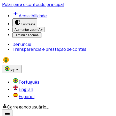
Pular para o conteúdo principal
Acessibilidade
Contraste
Aumentar zoom
A+
Diminuir zoom
A-
Denuncie
Transparência e prestação de contas
PT
Português
English
Español
Carregando usuário...