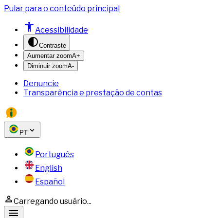
Pular para o conteúdo principal
Acessibilidade
Contraste
Aumentar zoom
A+
Diminuir zoom
A-
Denuncie
Transparência e prestação de contas
PT
Português
English
Español
Carregando usuário...