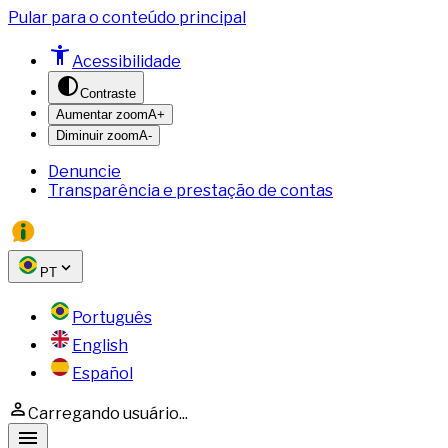
Pular para o conteúdo principal
Acessibilidade
Contraste
Aumentar zoom
A+
Diminuir zoom
A-
Denuncie
Transparência e prestação de contas
PT
Português
English
Español
Carregando usuário...