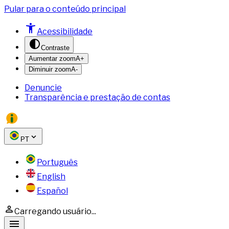
Pular para o conteúdo principal
Acessibilidade
Contraste
Aumentar zoom
A+
Diminuir zoom
A-
Denuncie
Transparência e prestação de contas
PT
Português
English
Español
Carregando usuário...