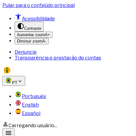
Pular para o conteúdo principal
Acessibilidade
Contraste
Aumentar zoom
A+
Diminuir zoom
A-
Denuncie
Transparência e prestação de contas
PT
Português
English
Español
Carregando usuário...