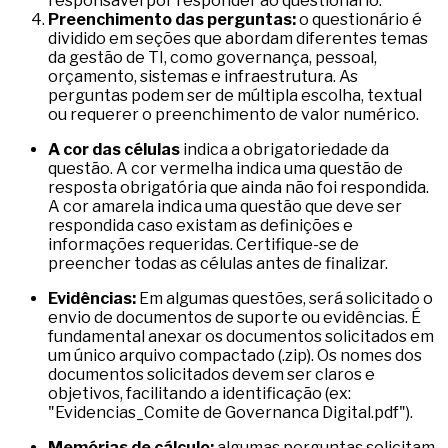
responsável por responder ao questionário.
Preenchimento das perguntas:
o questionário é
dividido em seções que abordam diferentes temas
da gestão de TI, como governança, pessoal,
orçamento, sistemas e infraestrutura. As
perguntas podem ser de múltipla escolha, textual
ou requerer o preenchimento de valor numérico.
A cor das células
indica a obrigatoriedade da
questão. A cor vermelha indica uma questão de
resposta obrigatória que ainda não foi respondida.
A cor amarela indica uma questão que deve ser
respondida caso existam as definições e
informações requeridas. Certifique-se de
preencher todas as células antes de finalizar.
Evidências:
Em algumas questões, será solicitado o
envio de documentos de suporte ou evidências. É
fundamental anexar os documentos solicitados em
um único arquivo compactado (.zip). Os nomes dos
documentos solicitados devem ser claros e
objetivos, facilitando a identificação (ex:
"Evidencias_Comite de Governanca Digital.pdf").
Memórias de cálculo:
algumas perguntas solicitam