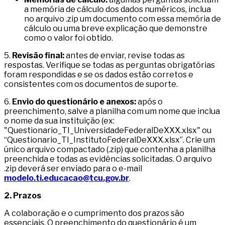
a memória de cálculo dos dados numéricos, inclua
no arquivo .zip um documento com essa memória de
cálculo ou uma breve explicação que demonstre
como o valor foi obtido.
5.
Revisão final:
antes de enviar, revise todas as
respostas. Verifique se todas as perguntas obrigatórias
foram respondidas e se os dados estão corretos e
consistentes com os documentos de suporte.
6.
Envio do questionário e anexos:
após o
preenchimento, salve a planilha com um nome que inclua
o nome da sua instituição (ex:
"Questionario_TI_UniversidadeFederalDeXXX.xlsx" ou
“Questionario_TI_InstitutoFederalDeXXX.xlsx”. Crie um
único arquivo compactado (.zip) que contenha a planilha
preenchida e todas as evidências solicitadas. O arquivo
.zip deverá ser enviado para o e-mail
modelo.ti.educacao@tcu.gov.br
.
2. Prazos
A colaboração e o cumprimento dos prazos são
essenciais. O preenchimento do questionário é um