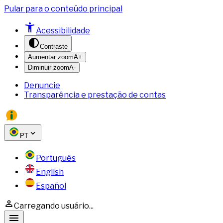
Pular para o conteúdo principal
Acessibilidade
Contraste
Aumentar zoom
A+
Diminuir zoom
A-
Denuncie
Transparência e prestação de contas
PT
Português
English
Español
Carregando usuário...