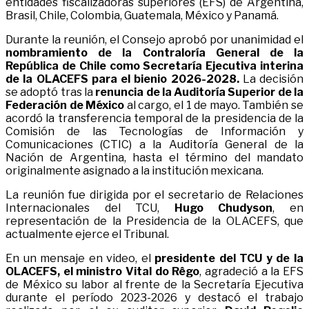
entidades fiscalizadoras superiores (EFS) de Argentina,
Brasil, Chile, Colombia, Guatemala, México y Panamá.
Durante la reunión, el Consejo aprobó por unanimidad el
nombramiento de la Contraloría General de la
República de Chile como Secretaría Ejecutiva interina
de la OLACEFS para el bienio 2026-2028.
La decisión
se adoptó tras
la
renuncia de la Auditoría Superior de la
Federación de México
al cargo, el 1 de mayo. También se
acordó la transferencia temporal de la presidencia de la
Comisión de las Tecnologías de Información y
Comunicaciones (CTIC) a la Auditoría General de la
Nación de Argentina, hasta el término del mandato
originalmente asignado a la institución mexicana.
La reunión fue dirigida por el secretario de Relaciones
Internacionales del TCU,
Hugo Chudyson
, en
representación de la Presidencia de la OLACEFS, que
actualmente ejerce el Tribunal.
En un mensaje en video, el
presidente del TCU y de la
OLACEFS, el ministro Vital do Rêgo
, agradeció a la EFS
de México su labor al frente de la Secretaría Ejecutiva
durante el período 2023-2026 y destacó el trabajo