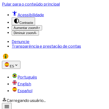
Pular para o conteúdo principal
Acessibilidade
Contraste
Aumentar zoom
A+
Diminuir zoom
A-
Denuncie
Transparência e prestação de contas
ES
Português
English
Español
Carregando usuário...