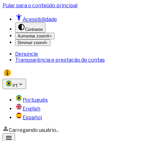
Pular para o conteúdo principal
Acessibilidade
Contraste
Aumentar zoom
A+
Diminuir zoom
A-
Denuncie
Transparência e prestação de contas
PT
Português
English
Español
Carregando usuário...