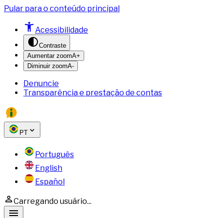
Pular para o conteúdo principal
Acessibilidade
Contraste
Aumentar zoom
A+
Diminuir zoom
A-
Denuncie
Transparência e prestação de contas
PT
Português
English
Español
Carregando usuário...